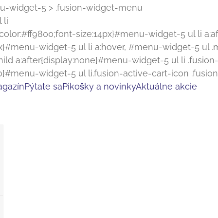
u-widget-5 > .fusion-widget-menu
 li
color:#ff9800;font-size:14px}#menu-widget-5 ul li a:af
14px}#menu-widget-5 ul li a:hover, #menu-widget-5 u
hild a:after{display:none}#menu-widget-5 ul li .fusi
#menu-widget-5 ul li.fusion-active-cart-icon .fusio
gazín
Pýtate sa
Pikošky a novinky
Aktuálne akcie