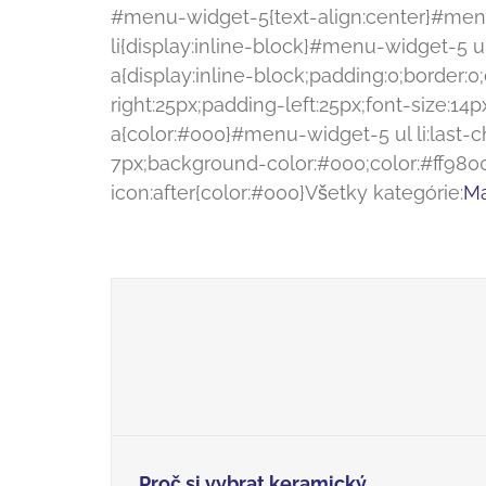
#menu-widget-5{text-align:center}#men
li{display:inline-block}#menu-widget-5 ul
a{display:inline-block;padding:0;border:0;
right:25px;padding-left:25px;font-size:
a{color:#000}#menu-widget-5 ul li:last-c
7px;background-color:#000;color:#ff9800}
icon:after{color:#000}Všetky kategórie:
Ma
Proč si vybrat keramický