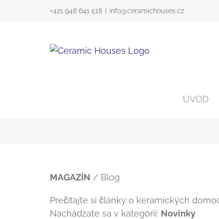
Skip
+421 948 641 518
|
info@ceramichouses.cz
to
content
ÚVOD
MAGAZÍN
/ Blog
Prečítajte si články o keramických dom
Nachádzate sa v kategórii:
Novinky