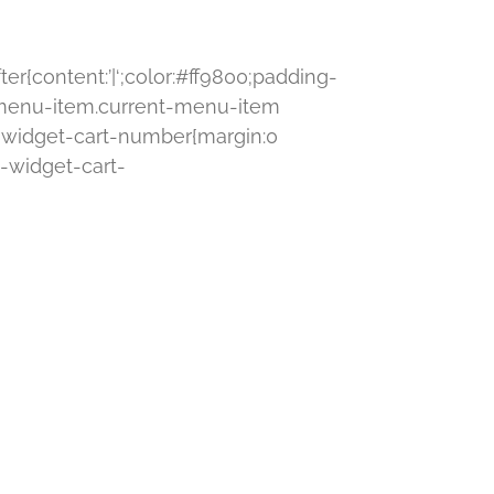
ter{content:’|‘;color:#ff9800;padding-
l .menu-item.current-menu-item
on-widget-cart-number{margin:0
n-widget-cart-