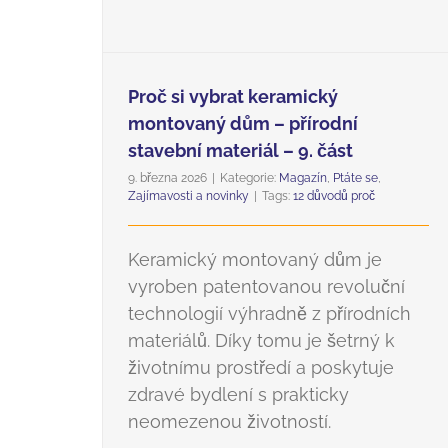
Proč si vybrat keramický
montovaný dům – přírodní
stavební materiál – 9. část
9. března 2026
|
Kategorie:
Magazín
,
Ptáte se
,
Zajímavosti a novinky
|
Tags:
12 důvodů proč
Keramický montovaný dům je
vyroben patentovanou revoluční
technologií výhradně z přírodních
materiálů. Díky tomu je šetrný k
životnímu prostředí a poskytuje
zdravé bydlení s prakticky
neomezenou životností.