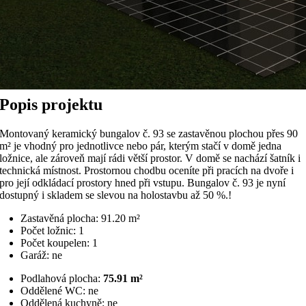
Popis projektu
Montovaný keramický bungalov č. 93 se zastavěnou plochou přes 90
m² je vhodný pro jednotlivce nebo pár, kterým stačí v domě jedna
ložnice, ale zároveň mají rádi větší prostor. V domě se nachází šatník i
technická místnost. Prostornou chodbu oceníte při pracích na dvoře i
pro její odkládací prostory hned při vstupu. Bungalov č. 93 je nyní
dostupný i skladem se slevou na holostavbu až 50 %.!
Zastavěná plocha: 91.20 m²
Počet ložnic: 1
Počet koupelen: 1
Garáž: ne
Podlahová plocha:
75.91 m²
Oddělené WC: ne
Oddělená kuchyně: ne