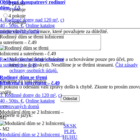
Oblíbený dvoupatrový rodinný
2 pokoje
dům – č.5
3 pokoje
4 pokoje
4. Rodinné domy nad 120 m²
,
c)
5 pokojů
40 - 50tis. €
,
Online katalog
montovaných domů
adejte všechny informace, které považujete za důležité.
Rodinný dům se třemi ložnicemi
a suterénem – č.49
Vaše osobní údaje chráníme a uchováváme pouze pro účel, pro
Rodinný dům se třemi ložnicemi
který jste je poskytli. Nesdílíme je se třetími stranami.
Číst zásady
a suterénem – č.49
ochrany osobních údajů.
Rodinný dům se třemi
ěkujeme za vaši správu.
ložnicemi a suterénem – č.49
ři pokusu o odeslání vaší zprávy došlo k chybě. Zkuste to prosím znov
ozději.
3. Rodinné domy do 120 m²
,
c)
Odeslat
40 - 50tis. €
,
Online katalog
montovaných domů
Modulární dům se 2 ložnicemi –
Vyberte si jazyk:
M2
SK
SK
PL
PL
Modulární dům se 2 ložnicemi –
HU
HU