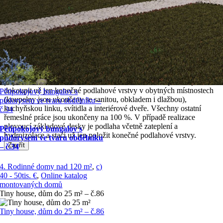
upravit. Interiér rodinného domu si investor dokončuje ve vlastní
režii.
Zavřít
×
Dům na klíč
Montovaný keramický dům je dokončen zevnitř i zvenku a je
připraven ke kolaudaci. Před nastěhováním si klient potřebuje
dokoupit už jen konečné podlahové vrstvy v obytných místnostech
Pětipokojový bungalov s
(koupelny jsou ukončeny se sanitou, obkladem i dlažbou),
půdorysem ve tvaru obdélníku –
kuchyňskou linku, svítidla a interiérové ​​dveře. Všechny ostatní
č.34
řemeslné práce jsou ukončeny na 100 %. V případě realizace
plovoucí základové desky je podlaha včetně zateplení a
Pětipokojový bungalov s
hydroizolace a stačí už jen položit konečné podlahové vrstvy.
půdorysem ve tvaru obdélníku
Zavřít
– č.34
4. Rodinné domy nad 120 m²
,
c)
40 - 50tis. €
,
Online katalog
montovaných domů
Tiny house, dům do 25 m² – č.86
Tiny house, dům do 25 m² – č.86