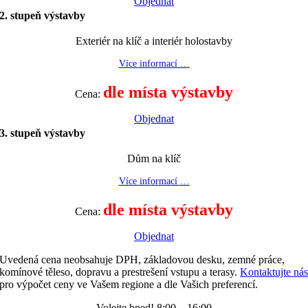
Objednat
2. stupeň výstavby
Exteriér na klíč a interiér holostavby
Více informací …
dle místa výstavby
Cena:
Objednat
3. stupeň výstavby
Dům na klíč
Více informací …
dle místa výstavby
Cena:
Objednat
Uvedená cena neobsahuje DPH, základovou desku, zemné práce,
komínové těleso, dopravu a prestrešení vstupu a terasy.
Kontaktujte ná
pro výpočet ceny ve Vašem regione a dle Vašich preferencí.
Volejte hned! 8:00 – 16:00