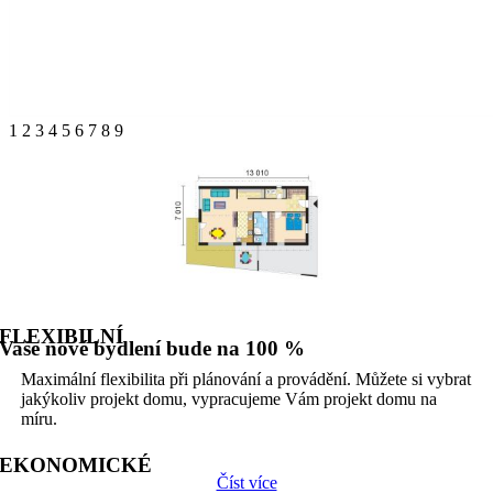
1
2
3
4
5
6
7
8
9
FLEXIBILNÍ
Vaše nové bydlení bude na 100 %
Maximální flexibilita při plánování a provádění. Můžete si vybrat
jakýkoliv projekt domu, vypracujeme Vám projekt domu na
míru.
EKONOMICKÉ
Číst více