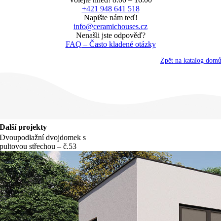
+421 948 641 518
Napište nám teď!
info@ceramichouses.cz
Nenašli jste odpověď?
FAQ – Často kladené otázky
Zpět na katalog dom
Další projekty
Dvoupodlažní dvojdomek s
pultovou střechou – č.53