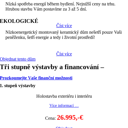
Nízká spotřeba energií během bydlení. Nejnižší ceny na trhu.
Hrubou stavbu Vám postavíme za 3 až 5 dní.
EKOLOGICKÉ
Číst více
Nízkoenergetický montovaný keramický dům nešetří pouze Vaši
peněženku, šetří energie a tedy i životní prostředí!
Číst více
Objednat tento dům
Tři stupně výstavby a financování –
Prozkoumejte Vaše finanční možnosti
1. stupeň výstavby
Holostavba exteriéru i interiéru
Více informací …
26.995,-€
Cena: