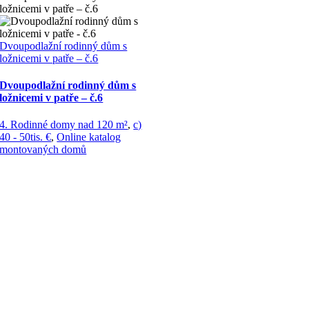
ložnicemi v patře – č.6
Dvoupodlažní rodinný dům s
ložnicemi v patře – č.6
Dvoupodlažní rodinný dům s
ložnicemi v patře – č.6
4. Rodinné domy nad 120 m²
,
c)
40 - 50tis. €
,
Online katalog
montovaných domů