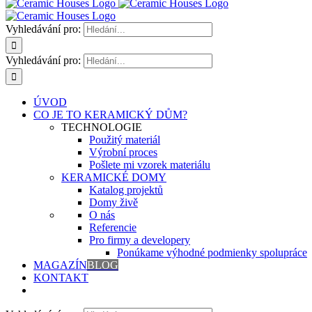
Vyhledávání pro:
Vyhledávání pro:
ÚVOD
CO JE TO KERAMICKÝ DŮM?
TECHNOLOGIE
Použitý materiál
Výrobní proces
Pošlete mi vzorek materiálu
KERAMICKÉ DOMY
Katalog projektů
Domy živě
O nás
Referencie
Pro firmy a developery
Ponúkame výhodné podmienky spolupráce
MAGAZÍN
BLOG
KONTAKT