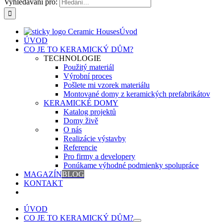
Vyhledávání pro:
Úvod
ÚVOD
CO JE TO KERAMICKÝ DŮM?
TECHNOLOGIE
Použitý materiál
Výrobní proces
Pošlete mi vzorek materiálu
Montované domy z keramických prefabrikátov
KERAMICKÉ DOMY
Katalog projektů
Domy živě
O nás
Realizácie výstavby
Referencie
Pro firmy a developery
Ponúkame výhodné podmienky spolupráce
MAGAZÍN
BLOG
KONTAKT
ÚVOD
CO JE TO KERAMICKÝ DŮM?