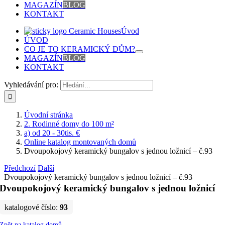
MAGAZÍN
BLOG
KONTAKT
Úvod
ÚVOD
CO JE TO KERAMICKÝ DŮM?
MAGAZÍN
BLOG
KONTAKT
Vyhledávání pro:
Úvodní stránka
2. Rodinné domy do 100 m²
a) od 20 - 30tis. €
Online katalog montovaných domů
Dvoupokojový keramický bungalov s jednou ložnicí – č.93
Předchozí
Další
Dvoupokojový keramický bungalov s jednou ložnicí – č.93
Dvoupokojový keramický bungalov s jednou ložnicí
katalogové číslo:
93
Zpět na katalog domů