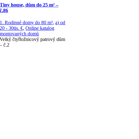
Tiny house, dům do 25 m² –
č.86
1. Rodinné domy do 80 m²
,
a) od
20 - 30tis. €
,
Online katalog
montovaných domů
Velký čtyřložnicový patrový dům
– č.2