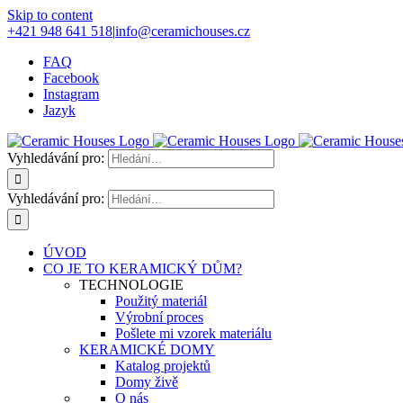
Skip to content
+421 948 641 518
|
info@ceramichouses.cz
FAQ
Facebook
Instagram
Jazyk
Vyhledávání pro:
Vyhledávání pro:
ÚVOD
CO JE TO KERAMICKÝ DŮM?
TECHNOLOGIE
Použitý materiál
Výrobní proces
Pošlete mi vzorek materiálu
KERAMICKÉ DOMY
Katalog projektů
Domy živě
O nás