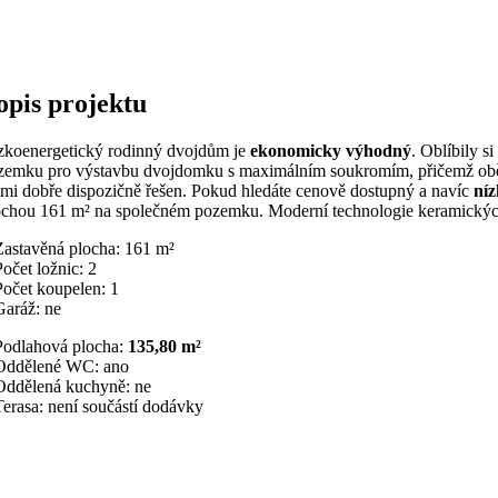
opis projektu
zkoenergetický rodinný dvojdům je
ekonomicky výhodný
. Oblíbily s
zemku pro výstavbu dvojdomku s maximálním soukromím, přičemž obě č
lmi dobře dispozičně řešen. Pokud hledáte cenově dostupný a navíc
ní
ochou 161 m² na společném pozemku. Moderní technologie keramický
Zastavěná plocha: 161 m²
Počet ložnic: 2
Počet koupelen: 1
Garáž: ne
Podlahová plocha:
135,80 m²
Oddělené WC: ano
Oddělená kuchyně: ne
Terasa: není součástí dodávky