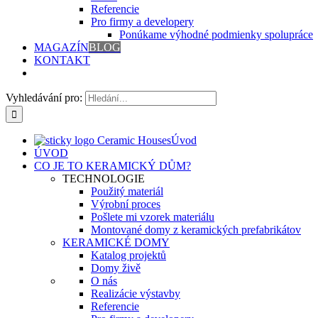
Referencie
Pro firmy a developery
Ponúkame výhodné podmienky spolupráce
MAGAZÍN
BLOG
KONTAKT
Vyhledávání pro:
Úvod
ÚVOD
CO JE TO KERAMICKÝ DŮM?
TECHNOLOGIE
Použitý materiál
Výrobní proces
Pošlete mi vzorek materiálu
Montované domy z keramických prefabrikátov
KERAMICKÉ DOMY
Katalog projektů
Domy živě
O nás
Realizácie výstavby
Referencie