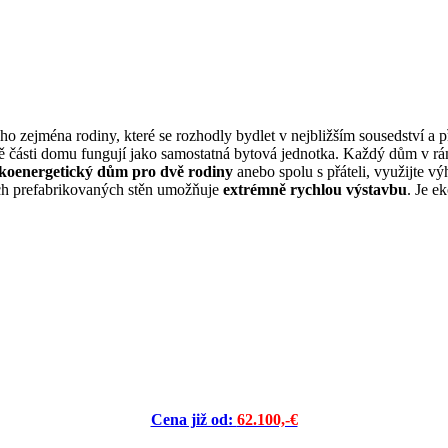
i ho zejména rodiny, které se rozhodly bydlet v nejbližším sousedství 
ásti domu fungují jako samostatná bytová jednotka. Každý dům v rá
zkoenergetický dům pro dvě rodiny
anebo spolu s přáteli, využijte
ch prefabrikovaných stěn umožňuje
extrémně rychlou výstavbu
. Je e
Cena již od:
62.100,-€