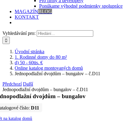
Pro firmy a developery
Ponúkame výhodné podmienky spolupráce
MAGAZÍN
BLOG
KONTAKT
Vyhledávání pro:
Úvodní stránka
1. Rodinné domy do 80 m²
d) 50 - 60tis. €
Online katalog montovaných domů
Jednopodlažní dvojdům – bungalov – č.D11
Předchozí
Další
Jednopodlažní dvojdům – bungalov – č.D11
ednopodlažní dvojdům – bungalov
atalogové číslo:
D11
ět na katalog domů