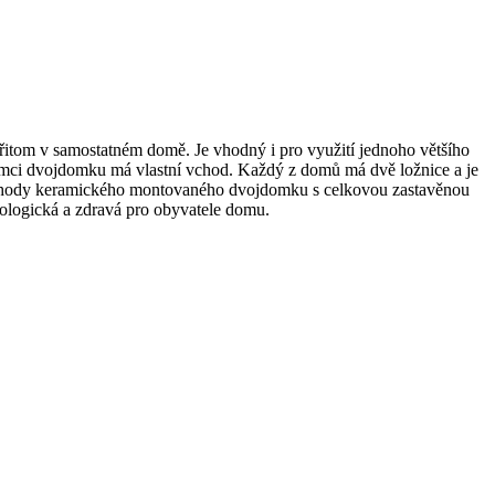
a přitom v samostatném domě. Je vhodný i pro využití jednoho většího
mci dvojdomku má vlastní vchod. Každý z domů má dvě ložnice a je
 výhody keramického montovaného dvojdomku s celkovou zastavěnou
kologická a zdravá pro obyvatele domu.