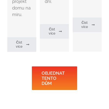
projekt
dní.
domu na
míru.
Číst
více
Číst
více
Číst
více
OBJEDNAT
TENTO
DŮM