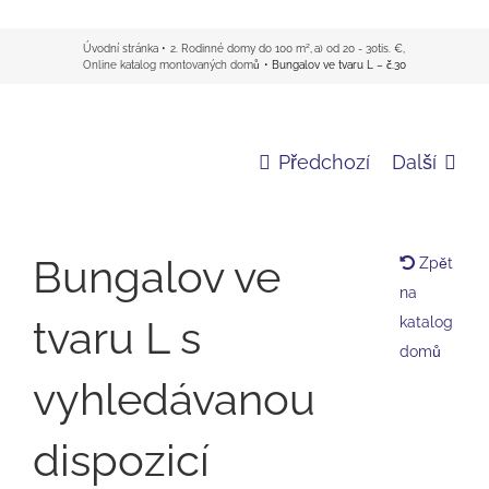
Úvodní stránka
2. Rodinné domy do 100 m²
a) od 20 - 30tis. €
Online katalog montovaných domů
Bungalov ve tvaru L – č.30
Předchozí
Další
Bungalov ve
Zpět
na
tvaru L s
katalog
domů
vyhledávanou
dispozicí