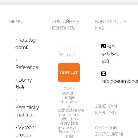
MENU
ZŮSTAŇME V
KONTAKTUJTE
KONTAKTU!
NÁS
Katalog
+421
domů
948 641
518
Reference
Domy
info@ceramicho
živě
Vaše
osobní
údaje
chráníme
a
JSME VÁM
Keramický
uchováváme
NABLÍZKU
materiál
pouze pro
účel, pro
který jste
Výrobní
je poskytli.
OBCHODNÍ
Nesdílíme
proces
ZASTOUPENÍ
je se