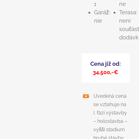
1
ne
Garáž:
Terasa:
nie
není
součást
dodávk
Cena již od:
34.500,-€
Uvedená cena
se vztahuje na
I. fázi výstavby
– holostavba –
vyšší stadium
hrubé stavby