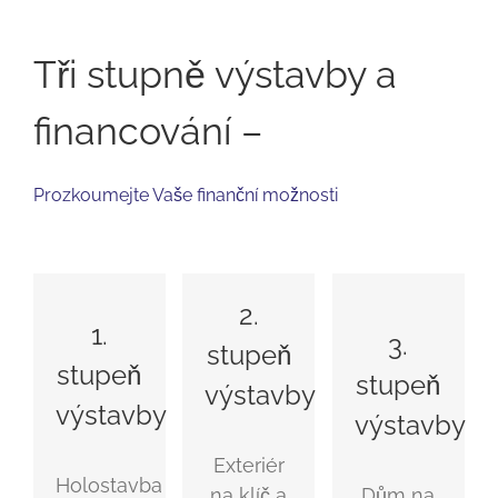
Tři stupně výstavby a
financování –
Prozkoumejte Vaše finanční možnosti
2.
1.
3.
stupeň
stupeň
stupeň
výstavby
výstavby
výstavby
Exteriér
Holostavba
na klíč a
Dům na