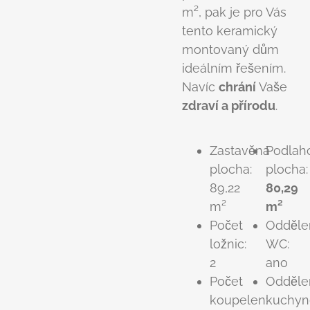
m², pak je pro Vás
tento keramický
montovaný dům
ideálním řešením.
Navíc
chrání
Vaše
zdraví a přírodu
.
Zastavěná
Podlah
plocha:
plocha:
89,22
80,29
m²
m²
Počet
Odděle
ložnic:
WC:
2
ano
Počet
Odděle
koupelen:
kuchyn