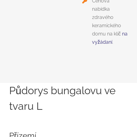
Cenová
nabídka
zdravého
keramického
domu na klíč
na
vyžádaní
.
Půdorys bungalovu ve
tvaru L
Přízemí