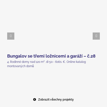
Bungalov se třemi ložnicemi a garáží – č.28
V
č
4. Rodinné domy nad 120 m²
,
d) 50 - 60tis. €
,
Online katalog
montovaných domů
4.
mo
Zobrazit všechny projekty