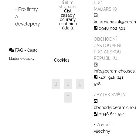
třetími
PRO
stranami.
Pro firmy
MAĎARSKO
Číst
zásady
a
ochrany
keramiahazak@ceram
developery
osobních
údajů.
0948 902 301
OBCHODNÍ
ZASTOUPENÍ
FAQ -
Často
PRO ČESKOU
REPUBLIKU
kladené otázky
• Cookies
info@ceramichouses.
+421 948 641
518
ZBYTEK SVĚTA
obchod@ceramichous
0948 641 524
• Zobrazit
všechny