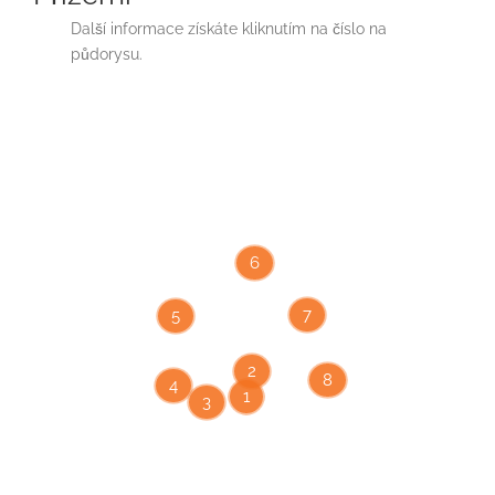
Další informace získáte kliknutím na číslo na
půdorysu.
6
7
5
2
8
4
1
3