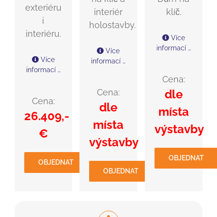
exteriéru
interiér
klíč.
i
holostavby.
interiéru.
Více
informací …
Více
Více
informací …
informací …
Cena:
Cena:
dle
Cena:
dle
místa
26.409,-
místa
výstavby
€
výstavby
OBJEDNAT
OBJEDNAT
OBJEDNAT