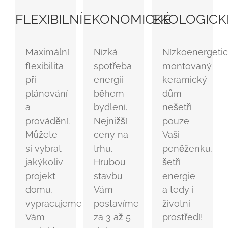
FLEXIBILNÍ
EKONOMICKÉ
EKOLOGICK
Maximální
Nízká
Nízkoenergeti
flexibilita
spotřeba
montovaný
při
energií
keramický
plánování
během
dům
a
bydlení.
nešetří
provádění.
Nejnižší
pouze
Můžete
ceny na
Vaši
si vybrat
trhu.
peněženku,
jakýkoliv
Hrubou
šetří
projekt
stavbu
energie
domu,
Vám
a tedy i
vypracujeme
postavíme
životní
Vám
za 3 až 5
prostředí!