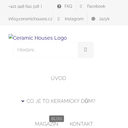
Skip
FAQ
Facebook
+421 948 641 518
|
to
content
Instagram
Jazyk
info@ceramichouses.cz
Vyhledávání
pro:
ÚVOD
CO JE TO KERAMICKÝ DŮM?
BLOG
MAGAZÍN
KONTAKT