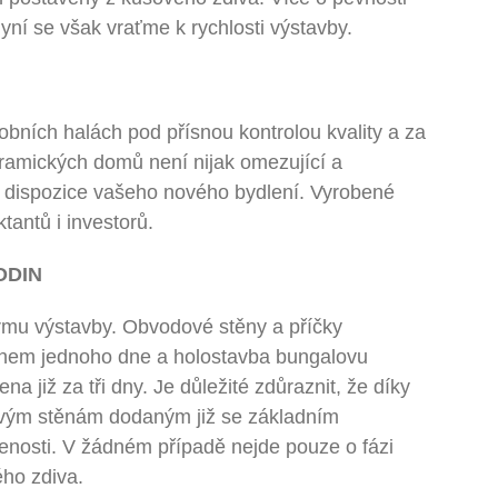
nyní se však vraťme k rychlosti výstavby.
obních halách pod přísnou kontrolou kvality a za
ramických domů není nijak omezující a
ání dispozice vašeho nového bydlení. Vyrobené
antů i investorů.
ODIN
rmu výstavby. Obvodové stěny a příčky
hem jednoho dne a holostavba bungalovu
 již za tři dny. Je důležité zdůraznit, že díky
ovým stěnám dodaným již se základním
enosti. V žádném případě nejde pouze o fázi
ého zdiva.