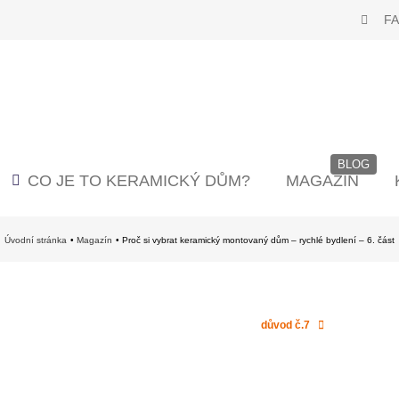
F
BLOG
CO JE TO KERAMICKÝ DŮM?
MAGAZÍN
Úvodní stránka
Magazín
Proč si vybrat keramický montovaný dům – rychlé bydlení – 6. část
důvod č.7