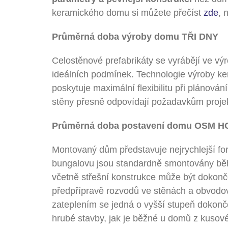
keramického domu si můžete přečíst
zde
, 
Průměrná doba výroby domu TŘI DNY
Celostěnové prefabrikáty se vyrábějí ve výr
ideálních podmínek. Technologie výroby ke
poskytuje maximální flexibilitu při plánov
stěny přesně odpovídají požadavkům projekt
Průměrná doba postavení domu OSM H
Montovaný dům představuje nejrychlejší fo
bungalovu jsou standardně smontovány bě
včetně střešní konstrukce může být dokončena
předpřípravě rozvodů ve stěnách a obvod
zateplením se jedná o vyšší stupeň dokonč
hrubé stavby, jak je běžné u domů z kusov