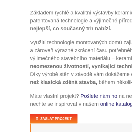
Základem rychlé a kvalitní výstavby keram
patentovaná technologie a výjimečné přírod
nejlepší, co současný trh nabízí.
Využití technologie montovaných domů zajiš
a zároveň výrazné zkrácení času potřebné
výjimečného stavebního materiálu – keram
neomezenou životností, vynikající techn
Díky výrobě stěn v závodě vám dokážeme d
než klasická zděná stavba,
během několik
Máte vlastní projekt?
Pošlete nám ho
na ne
nechte se inspirovat v našem
online katalo
ZASLAT PROJEKT