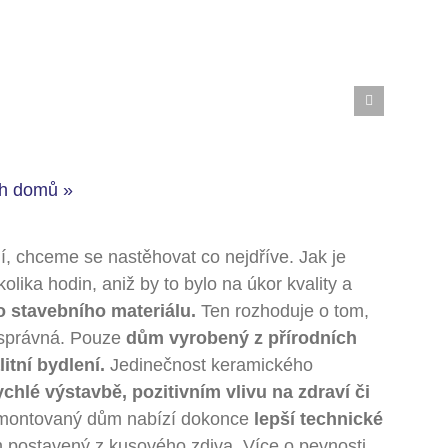
ch domů »
í, chceme se nastěhovat co nejdříve. Jak je
ika hodin, aniž by to bylo na úkor kvality a
 stavebního materiálu.
Ten rozhoduje o tom,
 správná. Pouze
dům vyrobený z přírodních
litní bydlení.
Jedinečnost keramického
ychlé výstavbě, pozitivním vlivu na zdraví či
montovaný dům nabízí dokonce
lepší technické
postavený z kusového zdiva. Více o pevnosti