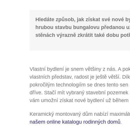
Hledáte způsob, jak získat své nové by
hrubou stavbu bungalovu předanou už
stěnách výrazně zkrátit také dobu p
Vlastní bydlení je snem většiny z nás. A p
vlastních představ, radost je ještě větší. 
pokročilým technologiím se dnes tento s
dříve. Stačí mít vybraný stavební pozemek
vám umožní získat nové bydlení už během n
Keramický montovaný dům nabízí maximální f
našem online katalogu rodinných domů
.