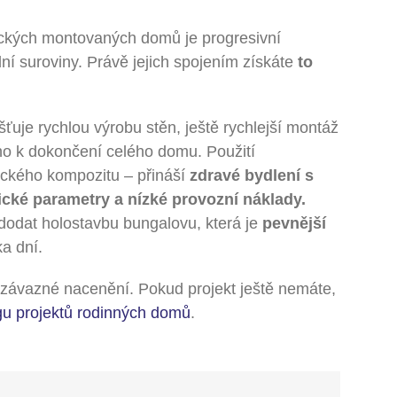
ických montovaných domů je progresivní
ní suroviny. Právě jejich spojením získáte
to
ťuje rychlou výrobu stěn, ještě rychlejší montáž
ho k dokončení celého domu. Použití
ického kompozitu – přináší
zdravé bydlení s
ické parametry a nízké provozní náklady.
odat holostavbu bungalovu, která je
pevnější
a dní.
závazné nacenění. Pokud projekt ještě nemáte,
gu projektů rodinných domů
.