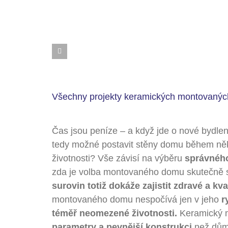
Všechny projekty keramických montovaný
Čas jsou peníze – a když jde o nové bydlen
tedy možné postavit stěny domu během někol
životnosti? Vše závisí na výběru
správného
zda je volba montovaného domu skutečně
surovin totiž dokáže zajistit zdravé a kva
montovaného domu nespočívá jen v jeho
r
téměř neomezené životnosti.
Keramický 
parametry a pevnější konstrukci
než dům 