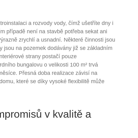
roinstalaci a rozvody vody, čímž ušetříte dny i
ím případě není na stavbě potřeba sekat ani
 výrazně zrychlí a usnadní. Některé činnosti jsou
y jsou na pozemek dodávány již se základním
interiérové strany postačí pouze
rdního bungalovu o velikosti 100 m² trvá
měsíce. Přesná doba realizace závisí na
omu, které se díky vysoké flexibilitě může
promisů v kvalitě a