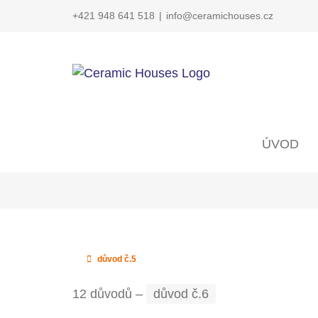
Skip
+421 948 641 518
|
info@ceramichouses.cz
to
content
ÚVOD
důvod č.5
12 důvodů –
důvod č.6