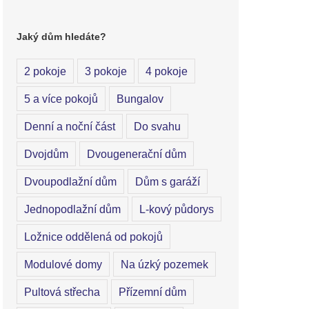
Jaký dům hledáte?
2 pokoje
3 pokoje
4 pokoje
5 a více pokojů
Bungalov
Denní a noční část
Do svahu
Dvojdům
Dvougenerační dům
Dvoupodlažní dům
Dům s garáží
Jednopodlažní dům
L-kový půdorys
Ložnice oddělená od pokojů
Modulové domy
Na úzký pozemek
Pultová střecha
Přízemní dům