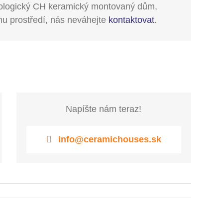
kologický CH keramický montovaný dům,
mu prostředí, nás neváhejte
kontaktovat
.
Napíšte nám teraz!
info@ceramichouses.sk