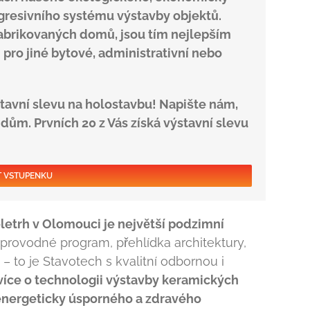
resivního systému výstavby objektů.
brikovaných domů, jsou tím nejlepším
 pro jiné bytové, administrativní nebo
avní slevu na holostavbu! Napište nám,
ům. Prvních 20 z Vás získá výstavní slevu
T VSTUPENKU
eletrh v Olomouci je největší podzimní
provodné program, přehlídka architektury,
 to je Stavotech s kvalitní odbornou i
 více o technologii výstavby keramických
 energeticky úsporného a zdravého