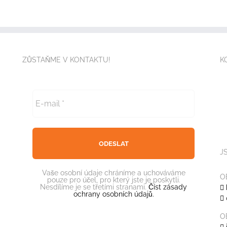
ZŮSTAŇME V KONTAKTU!
K
J
Vaše osobní údaje chráníme a uchováváme
O
pouze pro účel, pro který jste je poskytli.
Nesdílíme je se třetími stranami.
Číst zásady
ochrany osobních údajů.
O