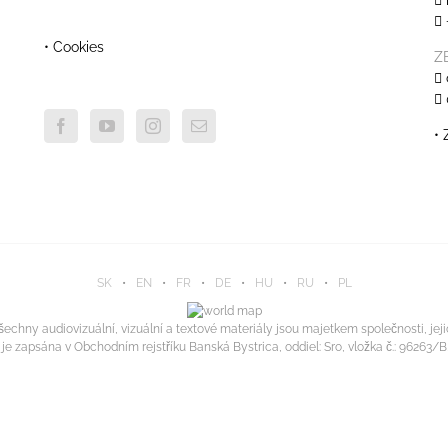
• Cookies
Z
• 
SK
•
EN
•
FR
•
DE
•
HU
•
RU
•
PL
echny audiovizuální, vizuální a textové materiály jsou majetkem společnosti, jej
je zapsána v Obchodním rejstříku Banská Bystrica, oddiel: Sro, vložka č.: 96263/B