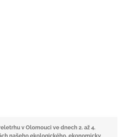
veletrhu v Olomouci ve dnech 2. až 4.
odách našeho ekologického, ekonomicky