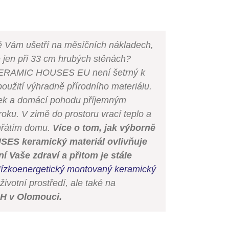
ě Vám ušetří na měsíčních nákladech,
še jen při 33 cm hrubých stěnách?
CERAMIC HOUSES EU není šetrný k
užití výhradně přírodního materiálu.
nek a domácí pohodu příjemným
oku. V zimě do prostoru vrací teplo a
ehřátím domu.
Více o tom, jak výborně
SES keramický materiál ovlivňuje
ní Vaše zdraví a přitom je stále
ízkoenergetický montovaný keramický
 životní prostředí, ale také na
H v Olomouci.