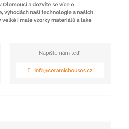
v Olomouci a dozvíte se více o
 výhodách naší technologie a našich
 velké i malé vzorky materiálů a take
Napište nám teď!
info@ceramichouses.cz