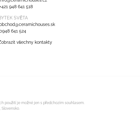
info@ceramichouses.cz
+421 948 641 518
BYTEK SVĚTA
obchod@ceramichouses.sk
0948 641 524
Zobrazit všechny kontakty
ich použití je možné jen s předchozím souhlasem.
, Slovensko.