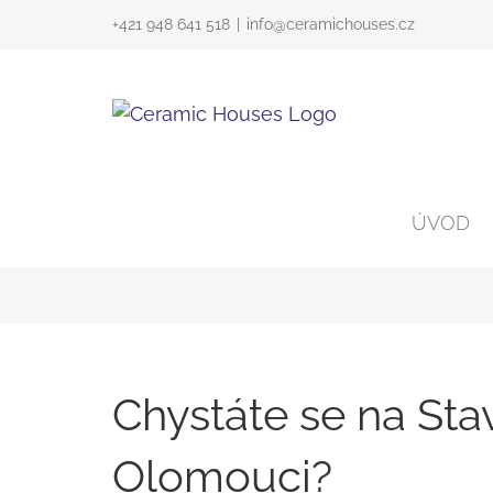
Skip
+421 948 641 518
|
info@ceramichouses.cz
to
content
ÚVOD
Chystáte se na Stav
Olomouci?