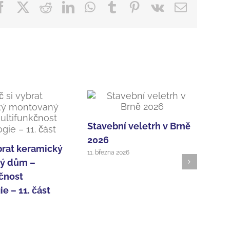
Facebook
X
Reddit
LinkedIn
WhatsApp
Tumblr
Pinterest
Vk
E-
mail
Stavební veletrh v Brně
2026
brat keramický
11. března 2026
ý dům –
čnost
e – 11. část