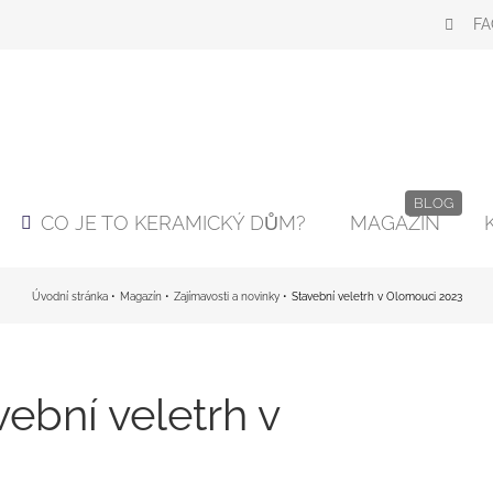
FA
BLOG
CO JE TO KERAMICKÝ DŮM?
MAGAZÍN
Úvodní stránka
Magazín
Zajímavosti a novinky
Stavební veletrh v Olomouci 2023
ební veletrh v