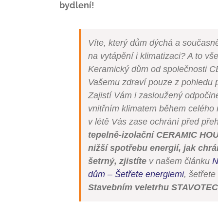
bydlení!
Víte, který dům dýchá a současn
na vytápění i klimatizaci? A to v
Keramický dům od společnosti 
Vašemu zdraví pouze z pohledu po
Zajistí Vám i zasloužený odpoči
vnitřním klimatem během celého r
v létě Vás zase ochrání před př
tepelně-izolační CERAMIC HOU
nižší spotřebu energií, jak chrá
šetrný, zjistíte
v našem článku
N
dům – Šetřete energiemi
, šetřete
Stavebním veletrhu STAVOTEC