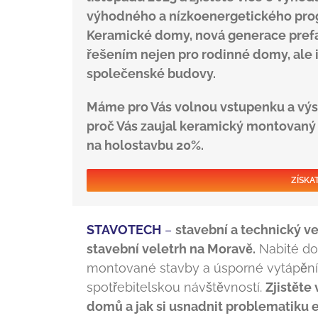
výhodného a nízkoenergetického prog
Keramické domy, nová generace prefa
řešením nejen pro rodinné domy, ale i
společenské budovy.
Máme pro Vás volnou vstupenku a výst
proč Vás zaujal keramický montovaný d
na holostavbu 20%.
ZÍSKA
STAVOTECH
–
stavební a technický v
stavební veletrh na Moravě.
Nabité do
montované stavby a úsporné vytápění –
spotřebitelskou návštěvností.
Zjistěte
domů a jak si usnadnit problematiku