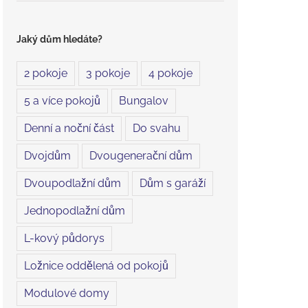
Jaký dům hledáte?
2 pokoje
3 pokoje
4 pokoje
5 a více pokojů
Bungalov
Denní a noční část
Do svahu
Dvojdům
Dvougenerační dům
Dvoupodlažní dům
Dům s garáží
Jednopodlažní dům
L-kový půdorys
Ložnice oddělená od pokojů
Modulové domy