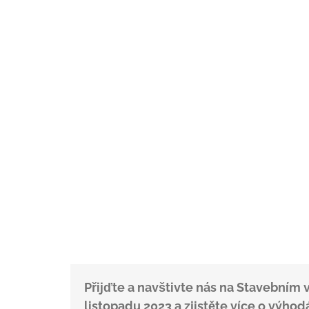
Přijďte a navštivte nás na Stavebním 
listopadu 2023 a zjistěte více o výh